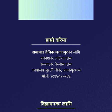
हाम्रो बारेमा
समाचार दैनिक जनकपुर
का लागि
प्रकाशक: ललिता दास
सम्पादक: कैलास दास
कार्यालयः मुरली चौक, जनकपुरधाम
मो.नं.: ९८५४०२५१६४
विज्ञापनका लागि