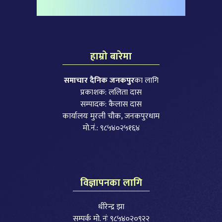
हाम्रो बारेमा
समाचार दैनिक जनकपुर
का लागि
प्रकाशक: ललिता दास
सम्पादक: कैलास दास
कार्यालयः मुरली चौक, जनकपुरधाम
मो.नं.: ९८५४०२५१६४
विज्ञापनका लागि
धीरेन्द्र झा
सम्पर्क मो. नंः ९८५४०२०९२२