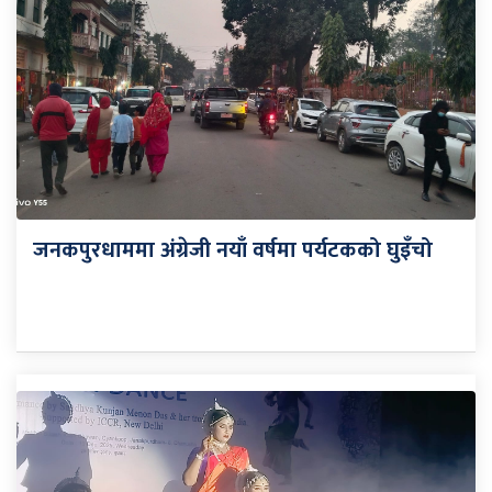
जनकपुरधाममा अंग्रेजी नयाँ वर्षमा पर्यटकको घुइँचो