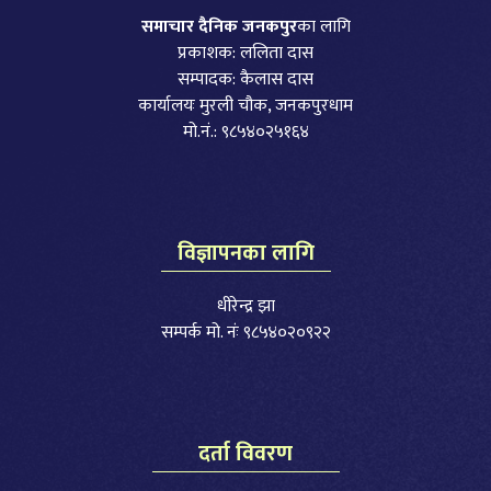
समाचार दैनिक जनकपुर
का लागि
प्रकाशक: ललिता दास
सम्पादक: कैलास दास
कार्यालयः मुरली चौक, जनकपुरधाम
मो.नं.: ९८५४०२५१६४
विज्ञापनका लागि
धीरेन्द्र झा
सम्पर्क मो. नंः ९८५४०२०९२२
दर्ता विवरण