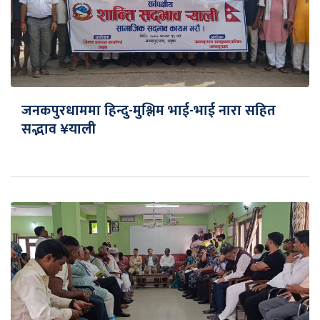
जनकपुरधाममा हिन्दु-मुश्लिम भाई-भाई नारा सहित
सद्भाव ¥याली