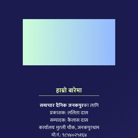
हाम्रो बारेमा
समाचार दैनिक जनकपुर
का लागि
प्रकाशक: ललिता दास
सम्पादक: कैलास दास
कार्यालयः मुरली चौक, जनकपुरधाम
मो.नं.: ९८५४०२५१६४