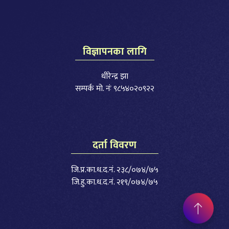
विज्ञापनका लागि
धीरेन्द्र झा
सम्पर्क मो. नंः ९८५४०२०९२२
दर्ता विवरण
जि.प्र.का.ध.द.नं. २३८/०७४/७५
जि.हु.का.ध.द.नं. २१९/०७४/७५