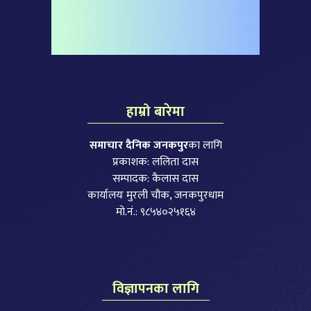
हाम्रो बारेमा
समाचार दैनिक जनकपुर
का लागि
प्रकाशक: ललिता दास
सम्पादक: कैलास दास
कार्यालयः मुरली चौक, जनकपुरधाम
मो.नं.: ९८५४०२५१६४
विज्ञापनका लागि