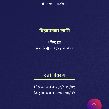
मो.नं.: ९८५४०२५१६४
विज्ञापनका लागि
धीरेन्द्र झा
सम्पर्क मो. नंः ९८५४०२०९२२
दर्ता विवरण
जि.प्र.का.ध.द.नं. २३८/०७४/७५
जि.हु.का.ध.द.नं. २१९/०७४/७५