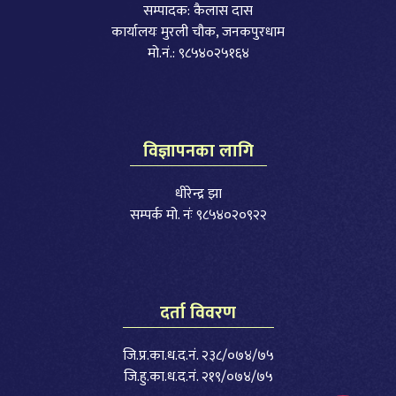
सम्पादक: कैलास दास
कार्यालयः मुरली चौक, जनकपुरधाम
मो.नं.: ९८५४०२५१६४
विज्ञापनका लागि
धीरेन्द्र झा
सम्पर्क मो. नंः ९८५४०२०९२२
दर्ता विवरण
जि.प्र.का.ध.द.नं. २३८/०७४/७५
जि.हु.का.ध.द.नं. २१९/०७४/७५