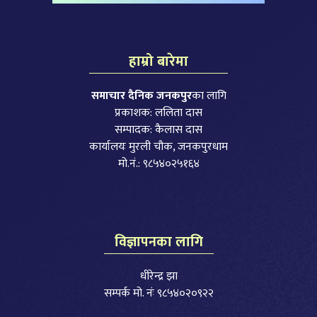
हाम्रो बारेमा
समाचार दैनिक जनकपुर
का लागि
प्रकाशक: ललिता दास
सम्पादक: कैलास दास
कार्यालयः मुरली चौक, जनकपुरधाम
मो.नं.: ९८५४०२५१६४
विज्ञापनका लागि
धीरेन्द्र झा
सम्पर्क मो. नंः ९८५४०२०९२२