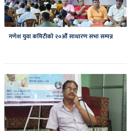
गणेश युवा कमिटीको २०औँ साधारण सभा सम्पन्न