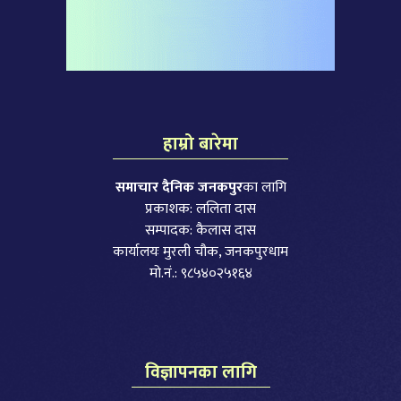
हाम्रो बारेमा
समाचार दैनिक जनकपुर
का लागि
प्रकाशक: ललिता दास
सम्पादक: कैलास दास
कार्यालयः मुरली चौक, जनकपुरधाम
मो.नं.: ९८५४०२५१६४
विज्ञापनका लागि