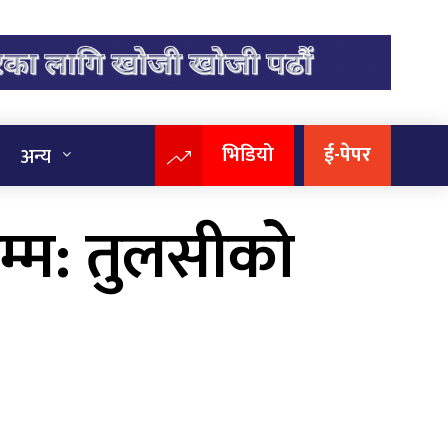
भिडियो
ई-पेपर
अन्य
सम्म: तुलसीको