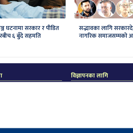
गञ्ज घटनामा सरकार र पीडित
सद्भावका लागि सरकारद
रबीच ६ बुँदे सहमति
नागरिक समाजसम्मको 
मा
विज्ञापनका लागि
िक जनकपुर
का लागि
धीरेन्द्र झा
िता दास
सम्पर्क मो. नंः ९८५४०२०९२२
लास दास
ुरली चौक, जनकपुरधाम
४०२५१६४