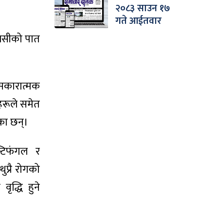
२०८३ साउन १७
गते आईतवार
तुलसीको पात
 सकारात्मक
नहरूले समेत
ेका छन्।
्टिफंगल र
ुप्रै रोगको
ृद्धि हुने