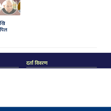
ेखि
अपिल
दर्ता विवरण
जि.प्र.का.ध.द.नं. २३८/०७४/७५
जि.हु.का.ध.द.नं. २१९/०७४/७५