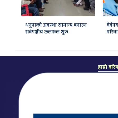
धनुषाको अवस्था सामान्य बनाउन
देवेन
सर्वपक्षीय छलफल शुरु
परिवा
हाम्रो बारे
समाचार दैन
प्रकाशक: लल
सम्पादक: कै
कार्यालयः म
मो.नं.: ९८५