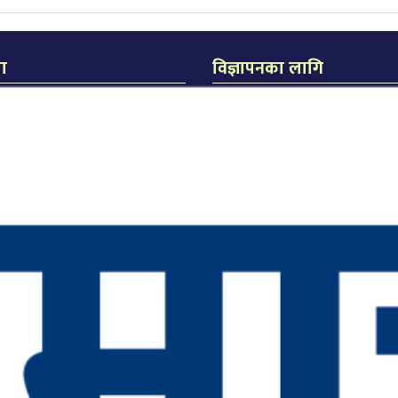
मा
विज्ञापनका लागि
िक जनकपुर
का लागि
धीरेन्द्र झा
िता दास
सम्पर्क मो. नंः ९८५४०२०९२२
लास दास
ुरली चौक, जनकपुरधाम
४०२५१६४