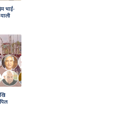
लिम भाई-
¥याली
ेखि
अपिल