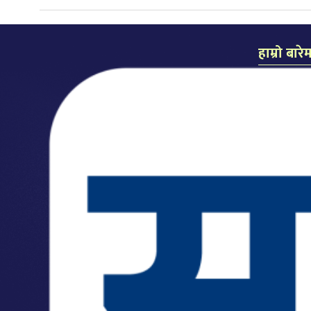
हाम्रो बारे
समाचार दैन
प्रकाशक: लल
सम्पादक: कै
कार्यालयः म
मो.नं.: ९८५