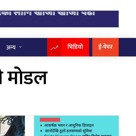
भिडियो
ई-पेपर
अन्य
यी मोडल