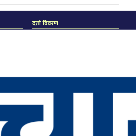
दर्ता विवरण
जि.प्र.का.ध.द.नं. २३८/०७४/७५
जि.हु.का.ध.द.नं. २१९/०७४/७५