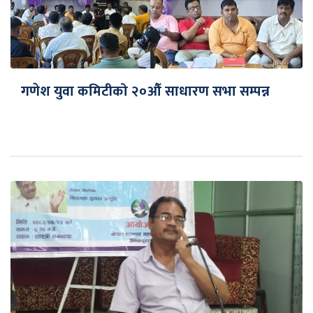
गणेश युवा कमिटीको २०औँ साधारण सभा सम्पन्न