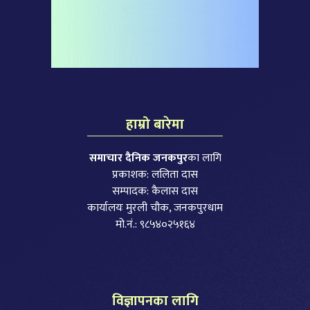
हाम्रो बारेमा
समाचार दैनिक जनकपुर
का लागि
प्रकाशक: ललिता दास
सम्पादक: कैलास दास
कार्यालयः मुरली चौक, जनकपुरधाम
मो.नं.: ९८५४०२५१६४
विज्ञापनका लागि