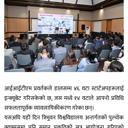
आईआईटीएम प्रवर्तकले हालसम्म ४६ वटा स्टार्टअपहरूलाई
इन्क्यूबेट गरिसकेको छ, जस मध्ये १४ वटाले आफ्नो प्रविधि
सफलतापूर्वक व्यावसायिकीकरण गरेका छन्।
यसअघि यही दिन त्रिभुवन विश्वविद्यालय अन्तर्गतको पुल्चोक
क्याम्पसमा पनि समान प्रकृतिको सत्र आयोजना गरिएको