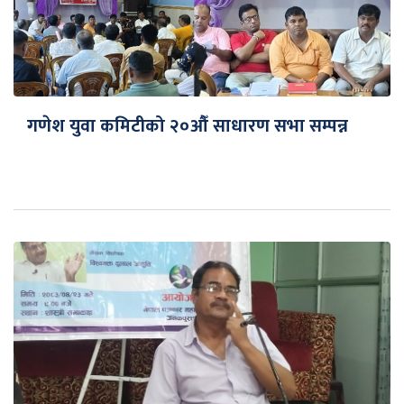
गणेश युवा कमिटीको २०औँ साधारण सभा सम्पन्न