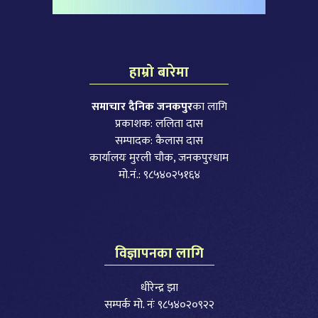
हाम्रो बारेमा
समाचार दैनिक जनकपुर
का लागि
प्रकाशक: ललिता दास
सम्पादक: कैलास दास
कार्यालयः मुरली चौक, जनकपुरधाम
मो.नं.: ९८५४०२५१६४
विज्ञापनका लागि
धीरेन्द्र झा
सम्पर्क मो. नंः ९८५४०२०९२२