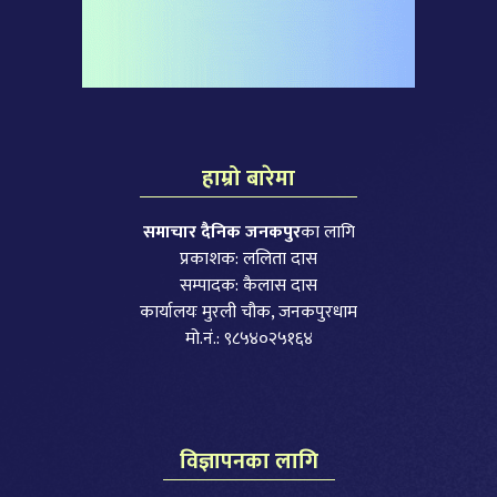
हाम्रो बारेमा
समाचार दैनिक जनकपुर
का लागि
प्रकाशक: ललिता दास
सम्पादक: कैलास दास
कार्यालयः मुरली चौक, जनकपुरधाम
मो.नं.: ९८५४०२५१६४
विज्ञापनका लागि