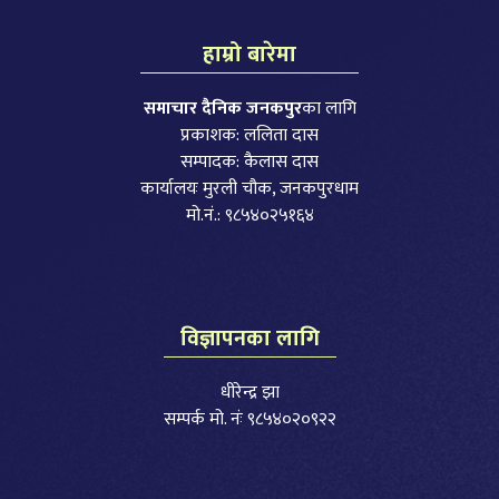
हाम्रो बारेमा
समाचार दैनिक जनकपुर
का लागि
प्रकाशक: ललिता दास
सम्पादक: कैलास दास
कार्यालयः मुरली चौक, जनकपुरधाम
मो.नं.: ९८५४०२५१६४
विज्ञापनका लागि
धीरेन्द्र झा
सम्पर्क मो. नंः ९८५४०२०९२२