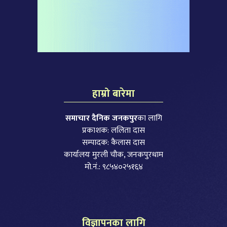
हाम्रो बारेमा
समाचार दैनिक जनकपुर
का लागि
प्रकाशक: ललिता दास
सम्पादक: कैलास दास
कार्यालयः मुरली चौक, जनकपुरधाम
मो.नं.: ९८५४०२५१६४
विज्ञापनका लागि