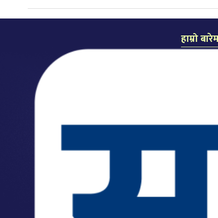
हाम्रो बारे
समाचार दैन
प्रकाशक: लल
सम्पादक: कै
कार्यालयः म
मो.नं.: ९८५