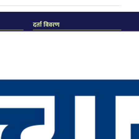
दर्ता विवरण
जि.प्र.का.ध.द.नं. २३८/०७४/७५
जि.हु.का.ध.द.नं. २१९/०७४/७५