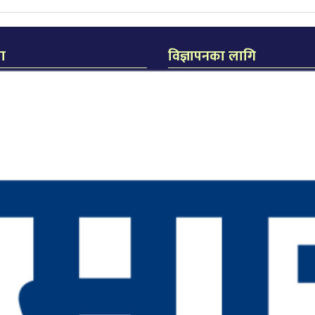
मा
विज्ञापनका लागि
िक जनकपुर
का लागि
धीरेन्द्र झा
िता दास
सम्पर्क मो. नंः ९८५४०२०९२२
लास दास
ुरली चौक, जनकपुरधाम
४०२५१६४