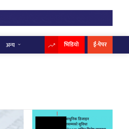
भिडियो
ई-पेपर
अन्य