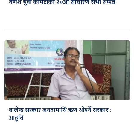
गणेश युवा कमिटीको २०औँ साधारण सभा सम्पन्न
बालेन्द्र सरकार जनतामाथि ऋण थोपर्ने सरकार :
आहुति