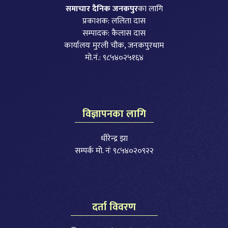
समाचार दैनिक जनकपुर
का लागि
प्रकाशक: ललिता दास
सम्पादक: कैलास दास
कार्यालयः मुरली चौक, जनकपुरधाम
मो.नं.: ९८५४०२५१६४
विज्ञापनका लागि
धीरेन्द्र झा
सम्पर्क मो. नंः ९८५४०२०९२२
दर्ता विवरण