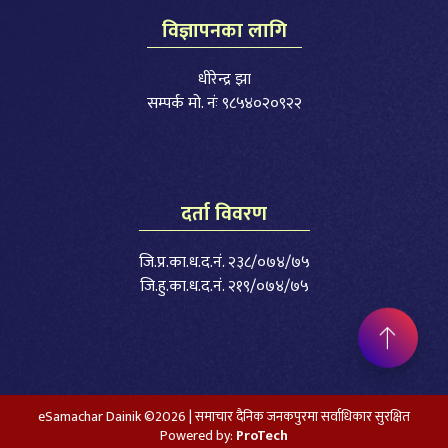
विज्ञापनका लागि
धीरेन्द्र झा
सम्पर्क मो. नंः ९८५४०२०९२२
दर्ता विवरण
जि.प्र.का.ध.द.नं. २३८/०७४/७५
जि.हु.का.ध.द.नं. २१९/०७४/७५
eSamachar Dainik ©2026 | समाचार दैनिक जनकपुरमा सर्वाधिकार सुरक्षित
Powered by:
ProTech