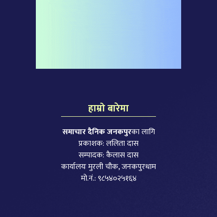
हाम्रो बारेमा
समाचार दैनिक जनकपुर
का लागि
प्रकाशक: ललिता दास
सम्पादक: कैलास दास
कार्यालयः मुरली चौक, जनकपुरधाम
मो.नं.: ९८५४०२५१६४