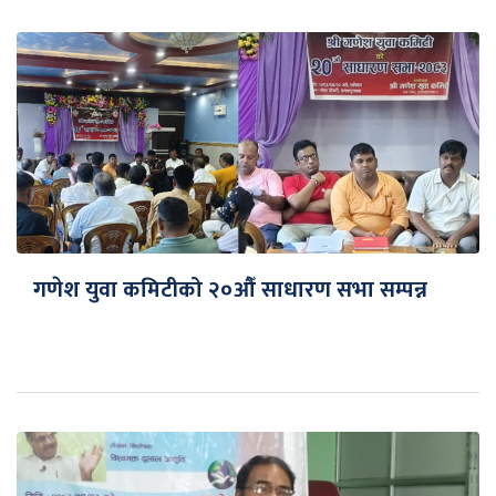
गणेश युवा कमिटीको २०औँ साधारण सभा सम्पन्न