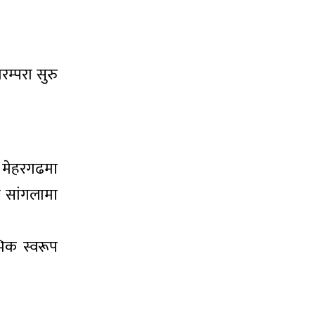
म्परा सुरु
। मेहरगढमा
ो सांगलामा
भिक स्वरूप