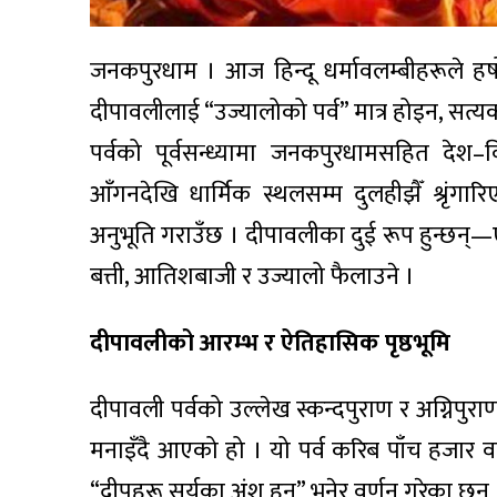
जनकपुरधाम । आज हिन्दू धर्मावलम्बीहरूले ह
दीपावलीलाई “उज्यालोको पर्व” मात्र होइन, सत
पर्वको पूर्वसन्ध्यामा जनकपुरधामसहित देश–
आँगनदेखि धार्मिक स्थलसम्म दुलहीझैँ श्रृंगार
अनुभूति गराउँछ । दीपावलीका दुई रूप हुन्छन्—एक
बत्ती, आतिशबाजी र उज्यालो फैलाउने ।
दीपावलीको आरम्भ र ऐतिहासिक पृष्ठभूमि
दीपावली पर्वको उल्लेख स्कन्दपुराण र अग्निपुरा
मनाइँदै आएको हो । यो पर्व करिब पाँच हजार वर्
“दीपहरू सूर्यका अंश हुन्” भनेर वर्णन गरेका छन् 