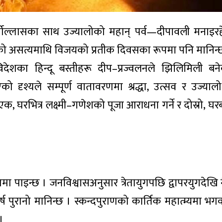
र्षोल्लासका साथ उज्यालोको महान् पर्व—दीपावली मनाइर
्यको असत्यमाथि विजयको प्रतीक दिवसका रूपमा पनि मानिन्
विदेशका हिन्दू बस्तीहरू दीप–प्रज्वलनले झिलिमिली ब
िएको दृश्यले सम्पूर्ण वातावरणमा श्रद्धा, उत्सव र उज्या
, घरभित्र लक्ष्मी–गणेशको पूजा आराधना गर्ने र दोस्रो, घर
णमा पाइन्छ । जनविश्वासअनुसार त्रेतायुगपछि द्वापरयुगदेखि
ष पुरानो मानिन्छ । स्कन्दपुराणको कार्तिक महात्म्यमा भगव
।