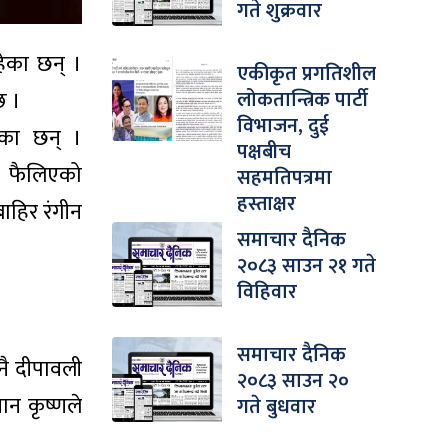
गते शुक्रवार
हेका छन् ।
एकीकृत प्रगतिशील
लोकतान्त्रिक पार्टी
छ ।
विभाजन, दुई
नेका छन् ।
पक्षबीच
लो फैलिएको
सहमतिपत्रमा
हस्ताक्षर
बाहिर रंगीन
समाचार दैनिक
२०८३ साउन २१ गते
विहिवार
समाचार दैनिक
 नै दीपावली
२०८३ साउन २०
ान कृष्णले
गते बुधवार