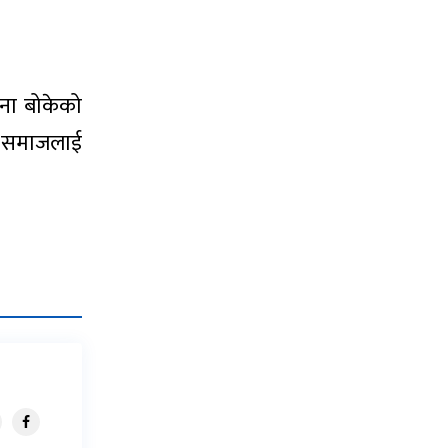
वना बोकेको
ले समाजलाई