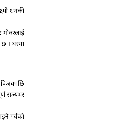
्ष्मी धनकी
 र गोबरलाई
स छ । घरमा
ि विजयपछि
्ण राज्यभर
ाइने पर्वको