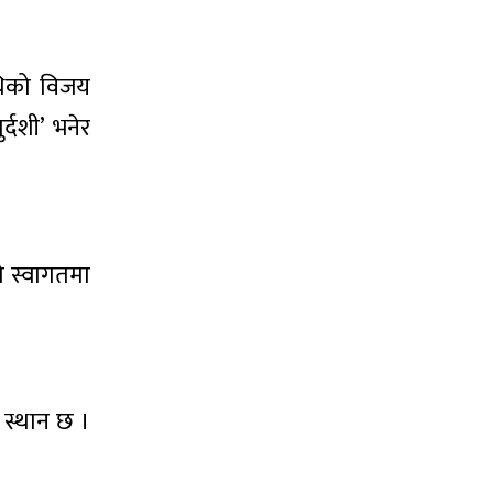
थिको विजय
दशी’ भनेर
ो स्वागतमा
 स्थान छ ।
।