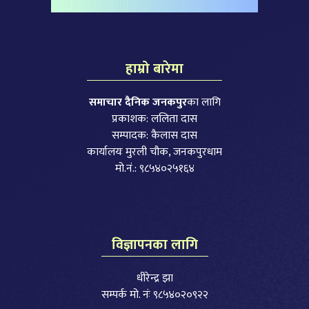
हाम्रो बारेमा
समाचार दैनिक जनकपुर
का लागि
प्रकाशक: ललिता दास
सम्पादक: कैलास दास
कार्यालयः मुरली चौक, जनकपुरधाम
मो.नं.: ९८५४०२५१६४
विज्ञापनका लागि
धीरेन्द्र झा
सम्पर्क मो. नंः ९८५४०२०९२२