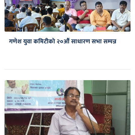
गणेश युवा कमिटीको २०औँ साधारण सभा सम्पन्न