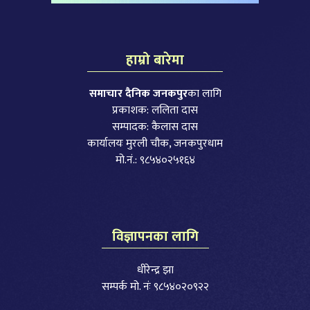
हाम्रो बारेमा
समाचार दैनिक जनकपुर
का लागि
प्रकाशक: ललिता दास
सम्पादक: कैलास दास
कार्यालयः मुरली चौक, जनकपुरधाम
मो.नं.: ९८५४०२५१६४
विज्ञापनका लागि
धीरेन्द्र झा
सम्पर्क मो. नंः ९८५४०२०९२२