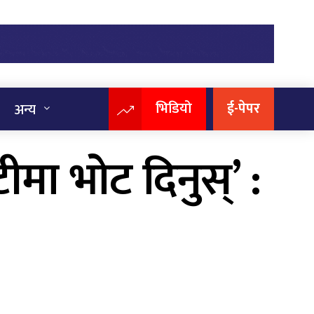
भिडियो
ई-पेपर
अन्य
मा भोट दिनुस्’ :