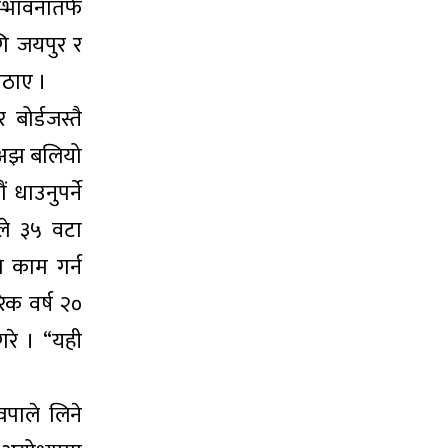
भावनातर्फ
गि जयपुर र
 उठाए ।
ोर्डजस्तै
ई अझ बलियो
धाउनुपर्ने
नले ३५ वटा
ि काम गर्न
ेक वर्ष २०
गरे । “यही
वपाले लिने