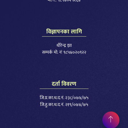
मो.नं.: ९८५४०२५१६४
विज्ञापनका लागि
धीरेन्द्र झा
सम्पर्क मो. नंः ९८५४०२०९२२
दर्ता विवरण
जि.प्र.का.ध.द.नं. २३८/०७४/७५
जि.हु.का.ध.द.नं. २१९/०७४/७५