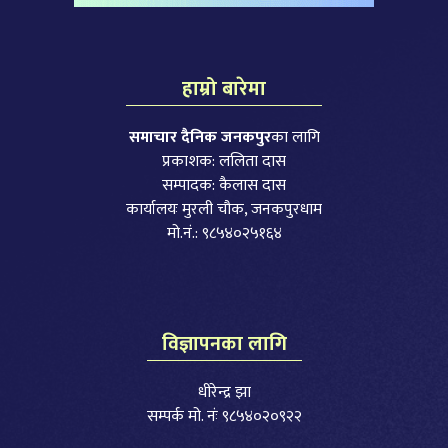
हाम्रो बारेमा
समाचार दैनिक जनकपुर
का लागि
प्रकाशक: ललिता दास
सम्पादक: कैलास दास
कार्यालयः मुरली चौक, जनकपुरधाम
मो.नं.: ९८५४०२५१६४
विज्ञापनका लागि
धीरेन्द्र झा
सम्पर्क मो. नंः ९८५४०२०९२२