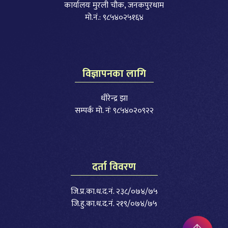
कार्यालयः मुरली चौक, जनकपुरधाम
मो.नं.: ९८५४०२५१६४
विज्ञापनका लागि
धीरेन्द्र झा
सम्पर्क मो. नंः ९८५४०२०९२२
दर्ता विवरण
जि.प्र.का.ध.द.नं. २३८/०७४/७५
जि.हु.का.ध.द.नं. २१९/०७४/७५