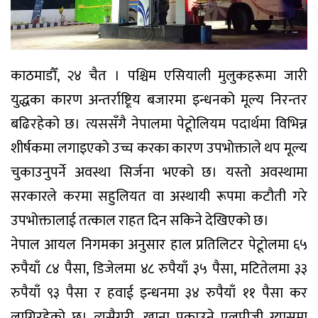
काठमाडौँ, २४ चैत । पश्चिम एसियाली मुलुकहरूमा जारी
युद्धका कारण अन्तर्राष्टिूय बजारमा इन्धनको मूल्य निरन्तर
बढिरहेको छ। त्यससँगै नेपालमा पेटूोलियम पदार्थमा विभिन्न
शीर्षकमा लगाइएको उच्च करका कारण उपभोक्ताले थप मूल्य
चुकाउनुपर्ने अवस्था सिर्जना भएको छ। यस्तो अवस्थामा
सरकारले करमा सहुलियत वा अस्थायी रूपमा कटौती गरे
उपभोक्तालाई तत्काल राहत दिन सकिने देखिएको छ।
नेपाल आयल निगमका अनुसार हाल प्रतिलिटर पेटूोलमा ६५
रुपैयाँ ८४ पैसा, डिजेलमा ४८ रुपैयाँ ३५ पैसा, मटितेलमा ३३
रुपैयाँ ९३ पैसा र हवाई इन्धनमा ३४ रुपैयाँ ११ पैसा कर
लागिरहेको छ। त्यसैगरी, खाना पकाउने एलपीजी ग्यासमा