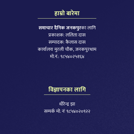
हाम्रो बारेमा
समाचार दैनिक जनकपुर
का लागि
प्रकाशक: ललिता दास
सम्पादक: कैलास दास
कार्यालयः मुरली चौक, जनकपुरधाम
मो.नं.: ९८५४०२५१६४
विज्ञापनका लागि
धीरेन्द्र झा
सम्पर्क मो. नंः ९८५४०२०९२२