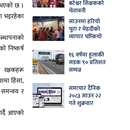
बटेश्वर शिक्षकको
न भएको छ ।
चेतावनी
मा भइरहेका
साउनमा हरियो
चुरा र मेहदीको
व्यापार चम्कियो
ःस्थापनाको
ो निष्कर्ष
१६ वर्षमा हुलाकी
सडक ९० प्रतिशत
र रक्षकहरू
सम्पन्न
शमा हिंसा,
समाचार दैनिक
 समन्वय र
२०८३ साउन २२
गते शुक्रवार
गर्दै आएको