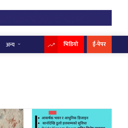
भिडियो
ई-पेपर
अन्य