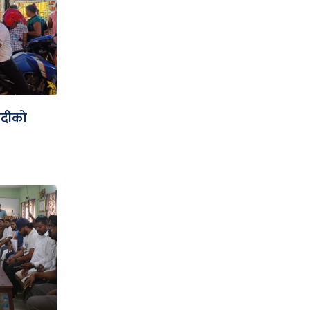
हदीको