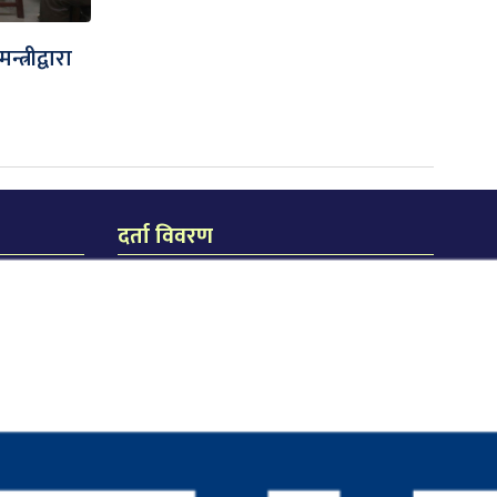
्रीद्वारा
दर्ता विवरण
जि.प्र.का.ध.द.नं. २३८/०७४/७५
जि.हु.का.ध.द.नं. २१९/०७४/७५