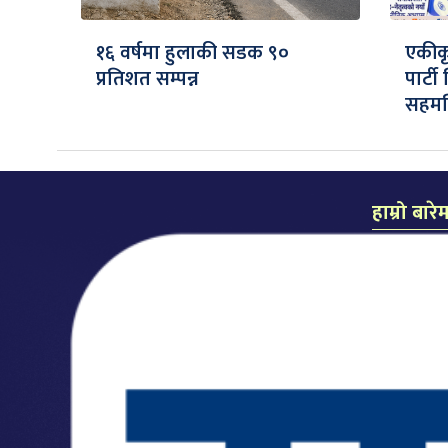
१६ वर्षमा हुलाकी सडक ९०
एकीकृ
प्रतिशत सम्पन्न
पार्ट
सहमति
हाम्रो बारे
समाचार दैन
प्रकाशक: लल
सम्पादक: कै
कार्यालयः म
मो.नं.: ९८५