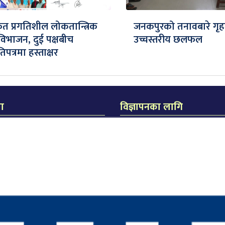
त प्रगतिशील लोकतान्त्रिक
जनकपुरको तनावबारे गृहमन्त
ी विभाजन, दुई पक्षबीच
उच्चस्तरीय छलफल
पत्रमा हस्ताक्षर
मा
विज्ञापनका लागि
िक जनकपुर
का लागि
धीरेन्द्र झा
िता दास
सम्पर्क मो. नंः ९८५४०२०९२२
लास दास
ुरली चौक, जनकपुरधाम
४०२५१६४