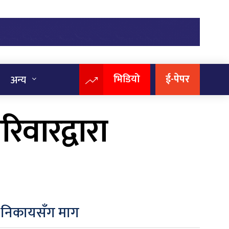
भिडियो
ई-पेपर
अन्य
वारद्वारा
ित निकायसँग माग