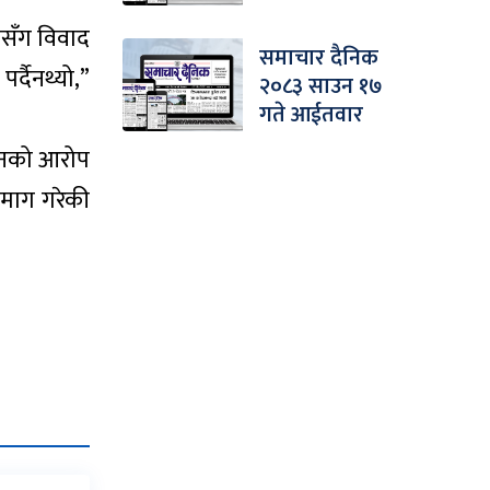
नीसँग विवाद
समाचार दैनिक
र्दैनथ्यो,”
२०८३ साउन १७
गते आईतवार
उनको आरोप
 माग गरेकी