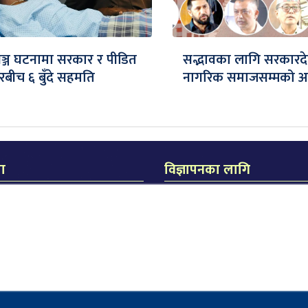
गञ्ज घटनामा सरकार र पीडित
सद्भावका लागि सरकारद
रबीच ६ बुँदे सहमति
नागरिक समाजसम्मको 
मा
विज्ञापनका लागि
िक जनकपुर
का लागि
धीरेन्द्र झा
िता दास
सम्पर्क मो. नंः ९८५४०२०९२२
लास दास
ुरली चौक, जनकपुरधाम
४०२५१६४