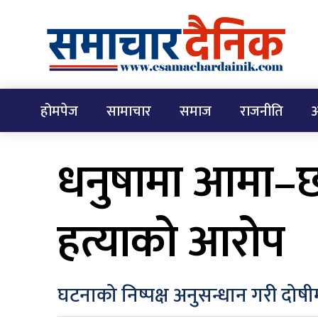
होमपेज
सामाचार
समाज
राजनीति
अ
धनुषामा आमा–छोर
हत्याको आरोप
घटनाको निष्पक्ष अनुसन्धान गरी दोषी