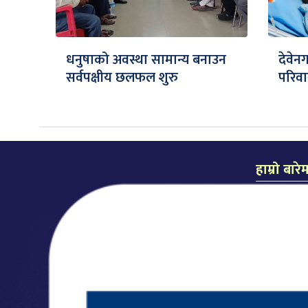
धनुषाको अवस्था सामान्य बनाउन
देवेन
सर्वपक्षीय छलफल शुरु
परिवा
हाम्रो बारे
समाचार दैन
प्रकाशक: लल
सम्पादक: कै
कार्यालयः म
मो.नं.: ९८५