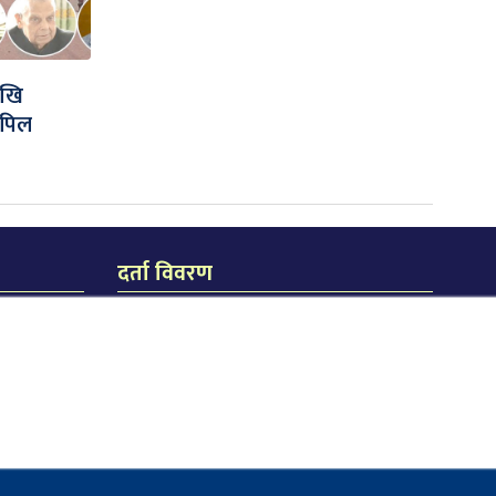
ेखि
अपिल
दर्ता विवरण
जि.प्र.का.ध.द.नं. २३८/०७४/७५
जि.हु.का.ध.द.नं. २१९/०७४/७५