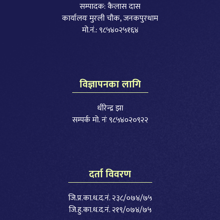
सम्पादक: कैलास दास
कार्यालयः मुरली चौक, जनकपुरधाम
मो.नं.: ९८५४०२५१६४
विज्ञापनका लागि
धीरेन्द्र झा
सम्पर्क मो. नंः ९८५४०२०९२२
दर्ता विवरण
जि.प्र.का.ध.द.नं. २३८/०७४/७५
जि.हु.का.ध.द.नं. २१९/०७४/७५