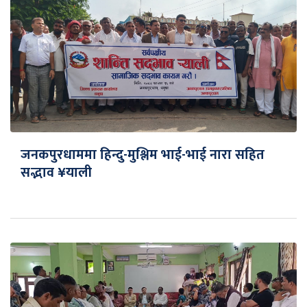
जनकपुरधाममा हिन्दु-मुश्लिम भाई-भाई नारा सहित
सद्भाव ¥याली