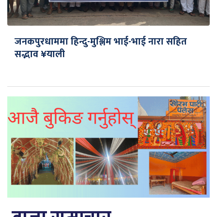
जनकपुरधाममा हिन्दु-मुश्लिम भाई-भाई नारा सहित
सद्भाव ¥याली