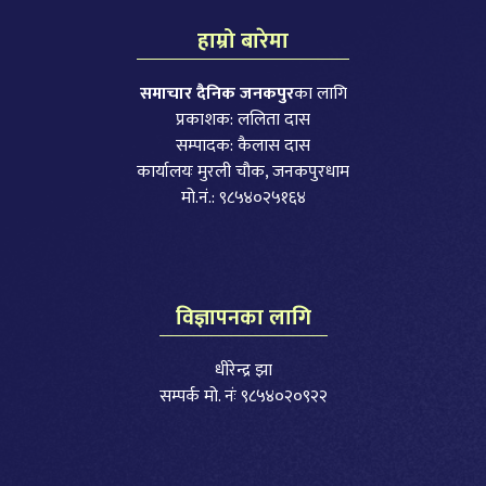
हाम्रो बारेमा
समाचार दैनिक जनकपुर
का लागि
प्रकाशक: ललिता दास
सम्पादक: कैलास दास
कार्यालयः मुरली चौक, जनकपुरधाम
मो.नं.: ९८५४०२५१६४
विज्ञापनका लागि
धीरेन्द्र झा
सम्पर्क मो. नंः ९८५४०२०९२२