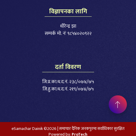
विज्ञापनका लागि
धीरेन्द्र झा
सम्पर्क मो. नंः ९८५४०२०९२२
दर्ता विवरण
जि.प्र.का.ध.द.नं. २३८/०७४/७५
जि.हु.का.ध.द.नं. २१९/०७४/७५
eSamachar Dainik ©2026 | समाचार दैनिक जनकपुरमा सर्वाधिकार सुरक्षित
Powered by:
ProTech