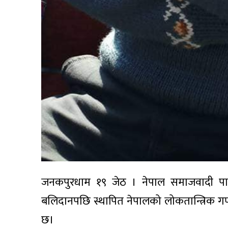
जनकपुरधाम १९ जेठ । नेपाल समाजवादी पार्टी 
बलिदानपछि स्थापित नेपालको लोकतान्त्रिक गणत
छ।