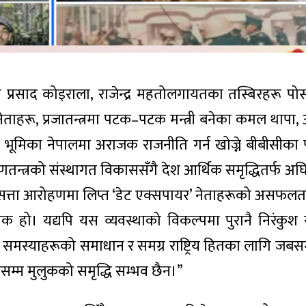
्रसाद कोइराला, राजेन्द्र महतोलगायतका तस्बिरहरू पोस्ट गर
नेताहरू, प्रजातन्त्रमा पटक–पटक मन्त्री बनेका कमल थापा
 भूमिका नेपालमा अराजक राजनीति गर्न खोज्ने बीबीसीका पूर
िक गणतन्त्रको संस्थागत विकाससँगै देश आर्थिक समृद्धितर्फ अ
सत्ता आरोहणमा लिप्त ‘डेट एक्सपायर’ नेताहरूको असफल
िक हो। यद्यपि यस व्यवस्थाको विकल्पमा पुरानै निरंकुश र
न समस्याहरूको समाधान र समग्र राष्ट्रिय हितका लागि जबस
बसम्म मुलुकको समृद्धि सम्भव छैन।”