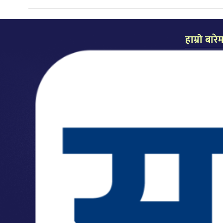
हाम्रो बारे
समाचार दैन
प्रकाशक: लल
सम्पादक: कै
कार्यालयः म
मो.नं.: ९८५