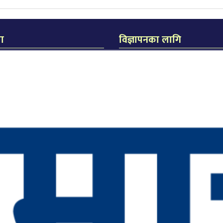
मा
विज्ञापनका लागि
िक जनकपुर
का लागि
धीरेन्द्र झा
िता दास
सम्पर्क मो. नंः ९८५४०२०९२२
लास दास
ुरली चौक, जनकपुरधाम
४०२५१६४