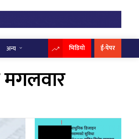
भिडियो
ई-पेपर
अन्य
े मगलवार