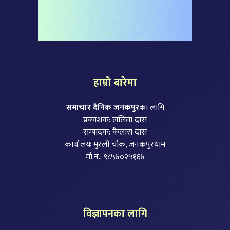
हाम्रो बारेमा
समाचार दैनिक जनकपुर
का लागि
प्रकाशक: ललिता दास
सम्पादक: कैलास दास
कार्यालयः मुरली चौक, जनकपुरधाम
मो.नं.: ९८५४०२५१६४
विज्ञापनका लागि