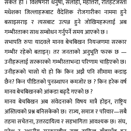
संकेत हो । विशेषगरी धनुषा, सर्लाही, महोत्तरी, रौतहटजस्ता
मधेशका जिल्लाहरूबाट वैदेशिक रोजगारीका नाममा हुने
बसाइसराइ र त्यसबाट उत्पन्न हुने जोखिमहरूलाई अब
गम्भीरताका साथ सम्बोधन गर्नुपर्ने समय आएको छ ।
सभापति रुपा यादवले मानव बेचबिखन नियन्त्रणमा सरकार
गम्भीर रहेको बताइन्। तर जनताको अनुभूति फरक छ —
उनीहरूलाई सरकारको गम्भीरताभन्दा परिणाम चाहिएको छ।
उनीहरूको चासो यो हो कि किन अझै पनि सीमामा कडाइ
छैन? किन पीडितको पुनस्र्थापन कमजोर छ ? किन हरेक वर्ष
मानव बेचबिखनको आंकडा बढ्दै गएको छ ?
मानव बेचबिखन अब संवेदनाको विषय मात्रै होइन, राष्ट्रिय
अस्तित्वको प्रश्न बनिसकेको छ। राज्य, समाज र परिवार—सबै
तहमा सचेतना, उत्तरदायित्व र सहभागिता आवश्यक छ। संघ,