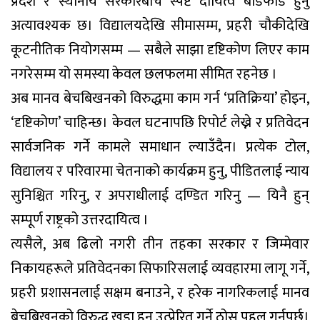
प्रदेश र स्थानीय सरकारबीच स्पष्ट दायित्व बाँडफाँड हुनु
अत्यावश्यक छ। विद्यालयदेखि सीमासम्म, प्रहरी चौकीदेखि
कूटनीतिक नियोगसम्म — सबैले साझा दृष्टिकोण लिएर काम
नगरेसम्म यो समस्या केवल छलफलमा सीमित रहनेछ ।
अब मानव बेचबिखनको विरुद्धमा काम गर्न ‘प्रतिक्रिया’ होइन,
‘दृष्टिकोण’ चाहिन्छ। केवल घटनापछि रिपोर्ट लेख्ने र प्रतिवेदन
सार्वजनिक गर्ने कामले समाधान ल्याउँदैन। प्रत्येक टोल,
विद्यालय र परिवारमा चेतनाको कार्यक्रम हुनु, पीडितलाई न्याय
सुनिश्चित गरिनु, र अपराधीलाई दण्डित गरिनु — यिनै हुन्
सम्पूर्ण राष्ट्रको उत्तरदायित्व ।
त्यसैले, अब ढिलो नगरी तीन तहका सरकार र जिम्मेवार
निकायहरूले प्रतिवेदनका सिफारिसलाई व्यवहारमा लागू गर्ने,
प्रहरी प्रशासनलाई सक्षम बनाउने, र हरेक नागरिकलाई मानव
बेचबिखनको विरुद्ध खडा हुन उत्प्रेरित गर्ने ठोस पहल गर्नुपर्छ।