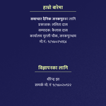
हाम्रो बारेमा
समाचार दैनिक जनकपुर
का लागि
प्रकाशक: ललिता दास
सम्पादक: कैलास दास
कार्यालयः मुरली चौक, जनकपुरधाम
मो.नं.: ९८५४०२५१६४
विज्ञापनका लागि
धीरेन्द्र झा
सम्पर्क मो. नंः ९८५४०२०९२२