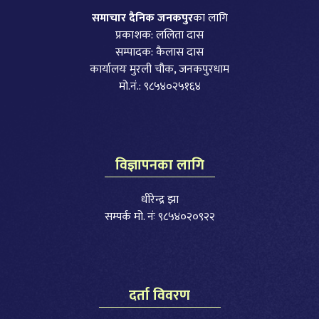
समाचार दैनिक जनकपुर
का लागि
प्रकाशक: ललिता दास
सम्पादक: कैलास दास
कार्यालयः मुरली चौक, जनकपुरधाम
मो.नं.: ९८५४०२५१६४
विज्ञापनका लागि
धीरेन्द्र झा
सम्पर्क मो. नंः ९८५४०२०९२२
दर्ता विवरण