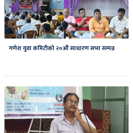
गणेश युवा कमिटीको २०औँ साधारण सभा सम्पन्न