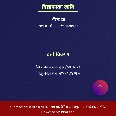
विज्ञापनका लागि
धीरेन्द्र झा
सम्पर्क मो. नंः ९८५४०२०९२२
दर्ता विवरण
जि.प्र.का.ध.द.नं. २३८/०७४/७५
जि.हु.का.ध.द.नं. २१९/०७४/७५
eSamachar Dainik ©2026 | समाचार दैनिक जनकपुरमा सर्वाधिकार सुरक्षित
Powered by:
ProTech