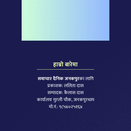
हाम्रो बारेमा
समाचार दैनिक जनकपुर
का लागि
प्रकाशक: ललिता दास
सम्पादक: कैलास दास
कार्यालयः मुरली चौक, जनकपुरधाम
मो.नं.: ९८५४०२५१६४