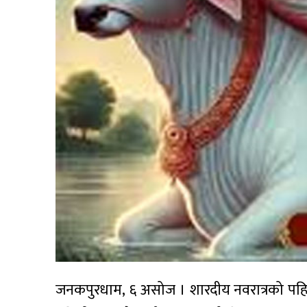
जनकपुरधाम, ६ असोज । शारदीय नवरात्रको पहिलो द