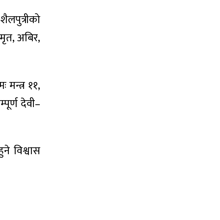
ैलपुत्रीको
ामृत, अबिर,
 मन्त्र ११,
पूर्ण देवी–
ुने विश्वास