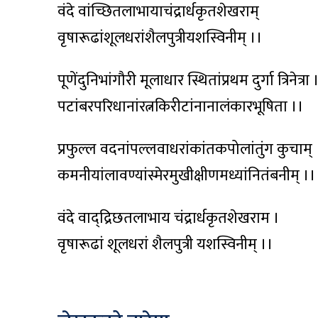
वंदे वांच्छितलाभायाचंद्रार्धकृतशेखराम्
वृषारूढांशूलधरांशैलपुत्रीयशस्विनीम् ।।
पूणेंदुनिभांगौरी मूलाधार स्थितांप्रथम दुर्गा त्रिनेत्रा 
पटांबरपरिधानांरत्नकिरीटांनानालंकारभूषिता ।।
प्रफुल्ल वदनांपल्लवाधरांकांतकपोलांतुंग कुचाम् 
कमनीयांलावण्यांस्मेरमुखीक्षीणमध्यांनितंबनीम् ।।
वंदे वाद्द्रिछतलाभाय चंद्रार्धकृतशेखराम ।
वृषारूढां शूलधरां शैलपुत्री यशस्विनीम् ।।