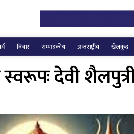
र्थ
विचार
सम्पादकीय
अन्तराष्ट्रीय
खेलकुद
स्वरूपः देवी शैलपुत्र