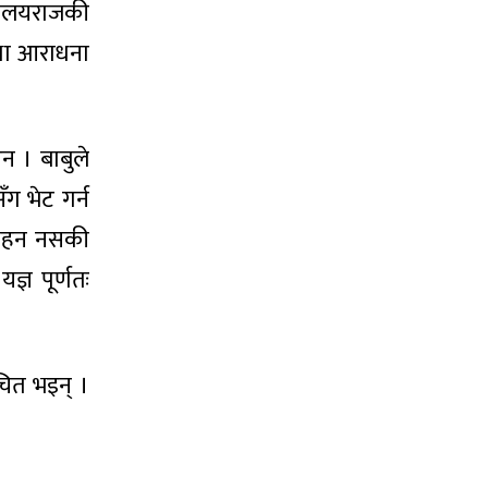
िमालयराजकी
 तथा आराधना
न । बाबुले
ग भेट गर्न
ो सहन नसकी
्ञ पूर्णतः
चित भइन् ।