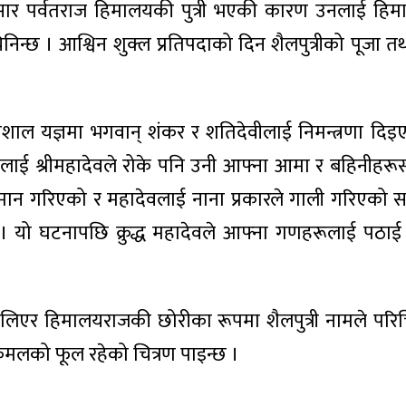
ाणअनुसार पर्वतराज हिमालयकी पुत्री भएकी कारण उनलाई ह
े चिनिन्छ । आश्विन शुक्ल प्रतिपदाको दिन शैलपुत्रीको पूजा
शाल यज्ञमा भगवान् शंकर र शतिदेवीलाई निमन्त्रणा दिइए
ाई श्रीमहादेवले रोके पनि उनी आफ्ना आमा र बहिनीहरूसँ
ई अपमान गरिएको र महादेवलाई नाना प्रकारले गाली गरिएक
 । यो घटनापछि क्रुद्ध महादेवले आफ्ना गणहरूलाई पठाई यज
जन्म लिएर हिमालयराजकी छोरीका रूपमा शैलपुत्री नामले परि
ा कमलको फूल रहेको चित्रण पाइन्छ ।