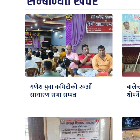
सम्बन्धित खवर
गणेश युवा कमिटीको २०औँ
बालेन
साधारण सभा सम्पन्न
थोपर्