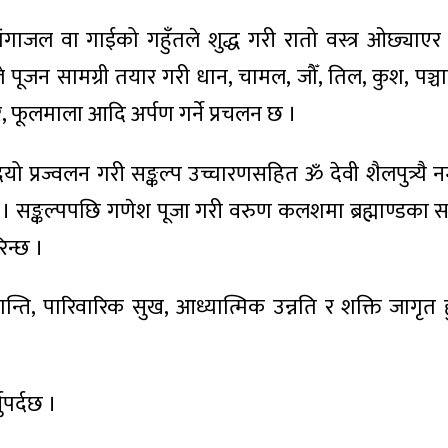
ंगाजल वा गाईको गहुँतले शुद्ध गरी रातो वस्त्र ओछ्याएर श
े पूजन सामग्री तयार गरी धान, चामल, जौँ, तिल, कुश, पञ्च
ूर, फूलमाला आदि अर्पण गर्ने प्रचलन छ ।
ियो प्रज्वलन गरी सङ्कल्प उच्चारणसहित ॐ देवी शैलपुत्र्यै नमः
छ । सङ्कल्पपछि गणेश पूजा गरी वरुण कलशमा ब्रह्माण्डका सम्
न्छ ।
ान्ति, पारिवारिक सुख, आध्यात्मिक उन्नति र शक्ति जागृत ह
नुपर्दछ ।