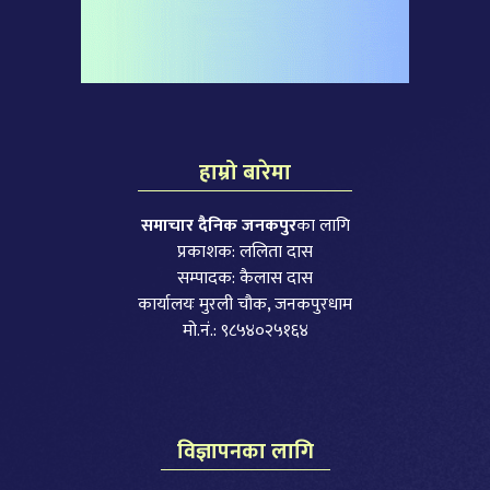
हाम्रो बारेमा
समाचार दैनिक जनकपुर
का लागि
प्रकाशक: ललिता दास
सम्पादक: कैलास दास
कार्यालयः मुरली चौक, जनकपुरधाम
मो.नं.: ९८५४०२५१६४
विज्ञापनका लागि