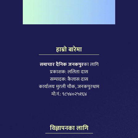
हाम्रो बारेमा
समाचार दैनिक जनकपुर
का लागि
प्रकाशक: ललिता दास
सम्पादक: कैलास दास
कार्यालयः मुरली चौक, जनकपुरधाम
मो.नं.: ९८५४०२५१६४
विज्ञापनका लागि