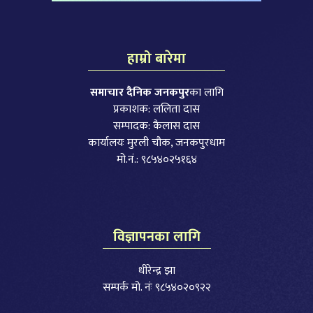
हाम्रो बारेमा
समाचार दैनिक जनकपुर
का लागि
प्रकाशक: ललिता दास
सम्पादक: कैलास दास
कार्यालयः मुरली चौक, जनकपुरधाम
मो.नं.: ९८५४०२५१६४
विज्ञापनका लागि
धीरेन्द्र झा
सम्पर्क मो. नंः ९८५४०२०९२२