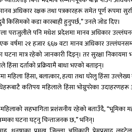
व्यक्तिलाई बिना भेदभाव सम्मानपूर्वक बाँच्न पाउने अधिका
नव अधिकार रक्षक तथा पत्रकारहरू समेत पूर्ण रूपमा सुरक्
वै किसिमको कडा कारबाही हुनुपर्छ,” उनले जोड दिए।
 कमला पराजुलीले पनि मधेश प्रदेशमा मानव अधिकार उल्लंघ
 एक वर्षमा २१ हजार ६६७ वटा मानव अधिकार उल्लंघनसम्ब
का घटना मात्र रहेको जानकारी दिइन्। तर सुरक्षा निकायमा 
ले हिंसा दर्ताको प्रक्रियामै बाधा भएको बताइन्।
ा महिला हिंसा, बलात्कार, हत्या तथा घरेलु हिंसा उल्लेख्य
धिहरूबाटै कतिपय महिलाले हिंसा भोग्नुपरेका उदाहरणहरू अ
महिलाको सहभागिता प्रशंसनीय रहेको बताउँदै, “भूमिका महत्
्मका घटना घट्नु चिन्ताजनक छ,” भनिन्।
ाह, धनुषाका प्रमुख जिल्ला अधिकारी प्रेमप्रसाद लुइ