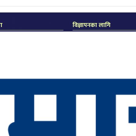
मा
विज्ञापनका लागि
िक जनकपुर
का लागि
धीरेन्द्र झा
िता दास
सम्पर्क मो. नंः ९८५४०२०९२२
लास दास
ुरली चौक, जनकपुरधाम
४०२५१६४