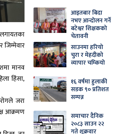
आइतबार बिदा
नभए आन्दोलन गर्ने
बटेश्वर शिक्षकको
ंसा लगायतका
चेतावनी
 जिम्मेवार
साउनमा हरियो
चुरा र मेहदीको
व्यापार चम्कियो
देशमा मानव
िला हिंसा,
१६ वर्षमा हुलाकी
सडक ९० प्रतिशत
सम्पन्न
 रोगले जरा
क्ष आक्रमण
समाचार दैनिक
२०८३ साउन २२
गते शुक्रवार