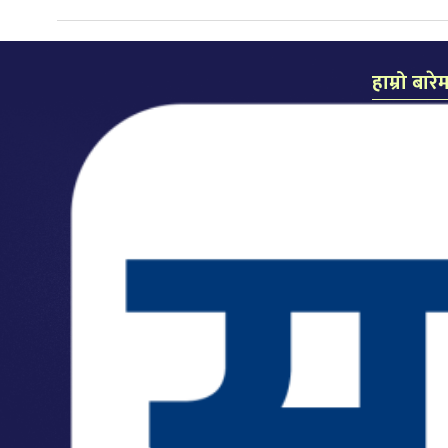
हाम्रो बारे
समाचार दैन
प्रकाशक: लल
सम्पादक: कै
कार्यालयः म
मो.नं.: ९८५