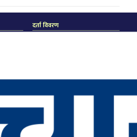
दर्ता विवरण
जि.प्र.का.ध.द.नं. २३८/०७४/७५
जि.हु.का.ध.द.नं. २१९/०७४/७५