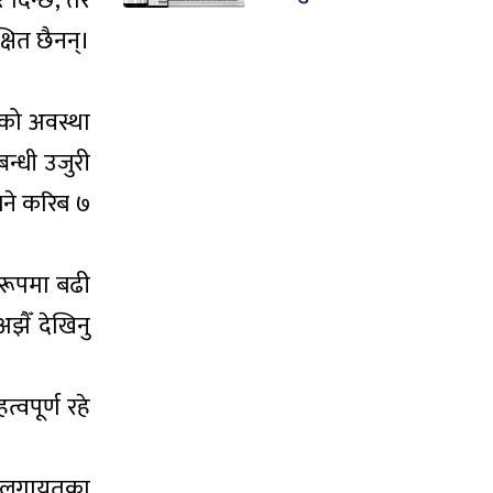
र दिन्छ, तर
षित छैनन्।
नको अवस्था
न्धी उजुरी
भने करिब ७
 रूपमा बढी
झैँ देखिनु
वपूर्ण रहे
टेललगायतका