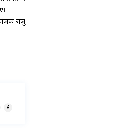
िए।
संयोजक राजु
।