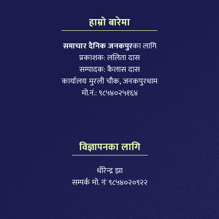
हाम्रो बारेमा
समाचार दैनिक जनकपुर
का लागि
प्रकाशक: ललिता दास
सम्पादक: कैलास दास
कार्यालयः मुरली चौक, जनकपुरधाम
मो.नं.: ९८५४०२५१६४
विज्ञापनका लागि
धीरेन्द्र झा
सम्पर्क मो. नंः ९८५४०२०९२२