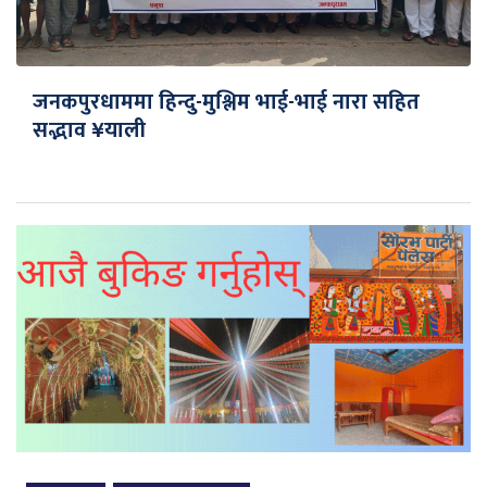
जनकपुरधाममा हिन्दु-मुश्लिम भाई-भाई नारा सहित
सद्भाव ¥याली