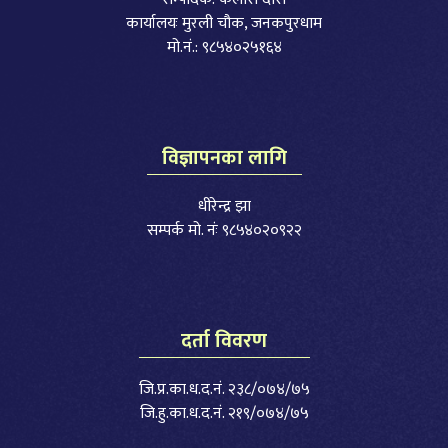
कार्यालयः मुरली चौक, जनकपुरधाम
मो.नं.: ९८५४०२५१६४
विज्ञापनका लागि
धीरेन्द्र झा
सम्पर्क मो. नंः ९८५४०२०९२२
दर्ता विवरण
जि.प्र.का.ध.द.नं. २३८/०७४/७५
जि.हु.का.ध.द.नं. २१९/०७४/७५