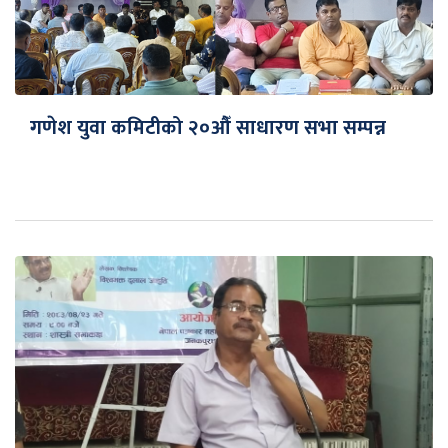
गणेश युवा कमिटीको २०औँ साधारण सभा सम्पन्न